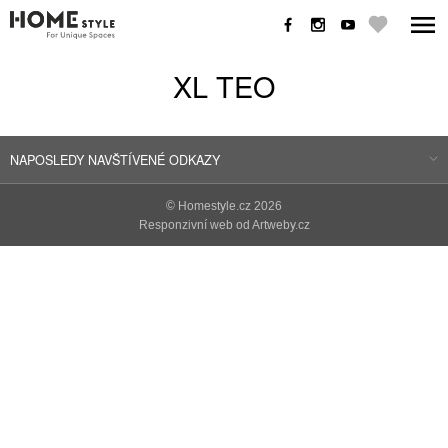
XL TEO
NAPOSLEDY NAVŠTÍVENÉ ODKAZY
©
Homestyle.cz
2026
Responzivní web od Artweby.cz