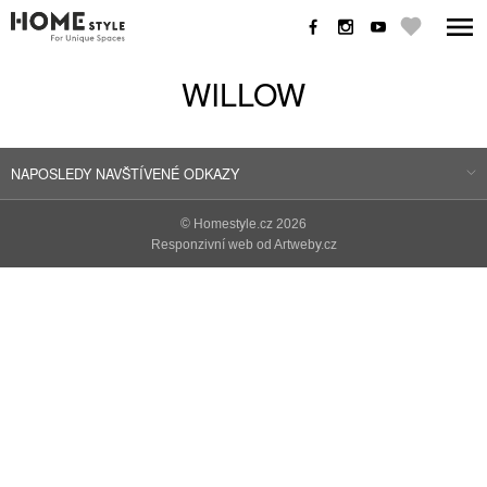
WILLOW
NAPOSLEDY NAVŠTÍVENÉ ODKAZY
©
Homestyle.cz
2026
Responzivní web od Artweby.cz