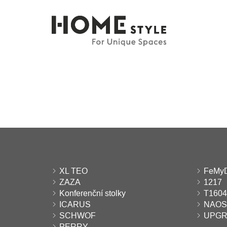
XL TEO
FeMy
ZAZA
1217
Konferenční stolky
T1604
ICARUS
NAOS
SCHWOF
UPG
PERRY