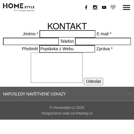
KONTAKT
Jméno
*
E-mail
*
Telefon
Předmět
Zpráva
*
NAPOSLEDY NAVŠTÍVENÉ ODKAZY
©
Homestyle.cz
2026
Responzivní web od Artweby.cz