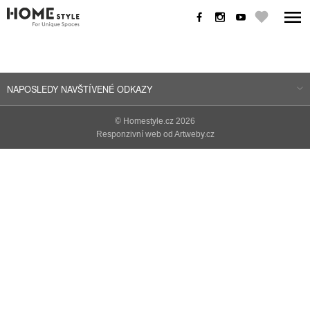
NAPOSLEDY NAVŠTÍVENÉ ODKAZY
©
Homestyle.cz
2026
Responzivní web od Artweby.cz