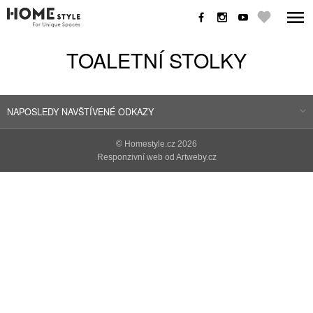
TOALETNÍ STOLKY
NAPOSLEDY NAVŠTÍVENÉ ODKAZY
©
Homestyle.cz
2026
Responzivní web od Artweby.cz