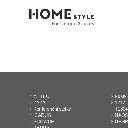
XL TEO
FeMy
ZAZA
1217
Konferenční stolky
T1604
ICARUS
NAOS
SCHWOF
UPG
PERRY