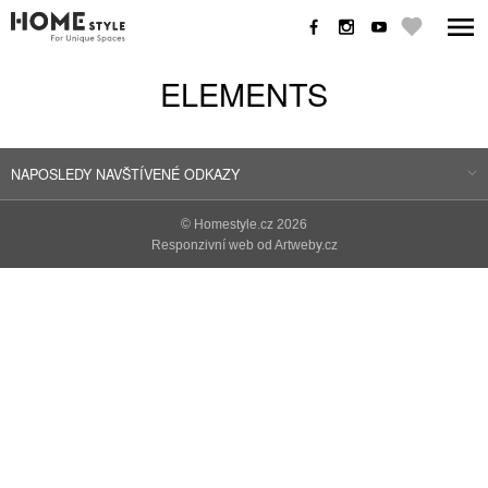
ELEMENTS
NAPOSLEDY NAVŠTÍVENÉ ODKAZY
©
Homestyle.cz
2026
Responzivní web od Artweby.cz