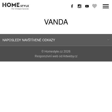
VANDA
NAPOSLEDY NAVŠTÍVENÉ ODKAZY
©
Homestyle.cz
2026
Responzivní web od Artweby.cz