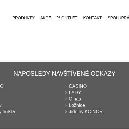
PRODUKTY
AKCE
% OUTLET
KONTAKT
SPOLUPR
NAPOSLEDY NAVŠTÍVENÉ ODKAZY
EO
CASINO
LADY
O nás
y
Ložnice
y hülsta
Jídelny KOINOR