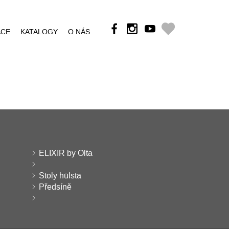
ÁCE
KATALOGY
O NÁS
ELIXIR by Olta
Stoly hülsta
Předsíně