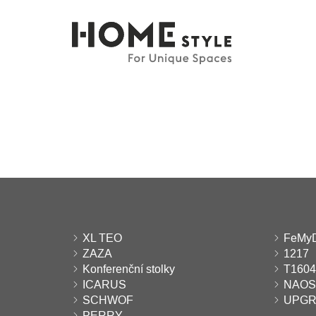
XL TEO
FeMy
ZAZA
1217
Konferenční stolky
T1604
ICARUS
NAOS
SCHWOF
UPG
PERRY