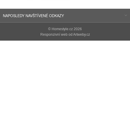
NAPOSLEDY NAVŠTÍVENÉ ODKAZY
©
Homestyle.cz
2026
Responzivní web od Artweby.cz