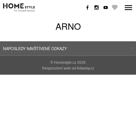
ARNO
NAPOSLEDY NAVŠTÍVENÉ ODKAZY
©
Homestyle.cz
2026
Responzivní web od Artweby.cz