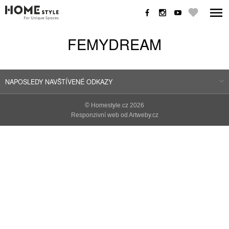
FEMYDREAM
NAPOSLEDY NAVŠTÍVENÉ ODKAZY
©
Homestyle.cz
2026
Responzivní web od Artweby.cz