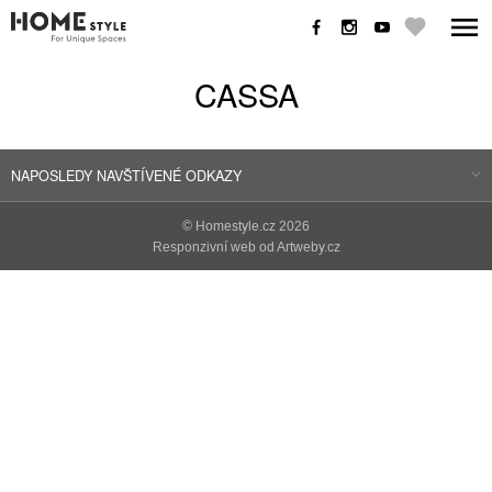
CASSA
NAPOSLEDY NAVŠTÍVENÉ ODKAZY
©
Homestyle.cz
2026
Responzivní web od Artweby.cz