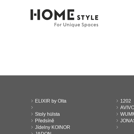
ELIXIR by Olta
1202
AVIV
Stoly hülsta
WUMM
Předsíně
JONA
Jídelny KOINOR
JADON