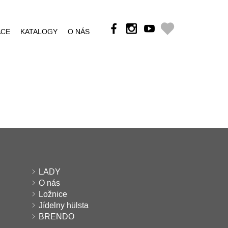
ÁCE
KATALOGY
O NÁS
LADY
O nás
Ložnice
Jídelny hülsta
BRENDO