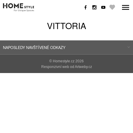
VITTORIA
NAPOSLEDY NAVŠTÍVENÉ ODKAZY
©
Homestyle.cz
2026
Responzivní web od Artweby.cz