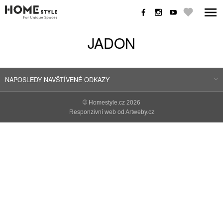
JADON
NAPOSLEDY NAVŠTÍVENÉ ODKAZY
©
Homestyle.cz
2026
Responzivní web od Artweby.cz