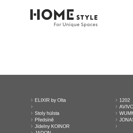
ELIXIR by Olta
1202
AVIV
Stoly hülsta
WUMM
Předsíně
JONA
Jídelny KOINOR
JADON