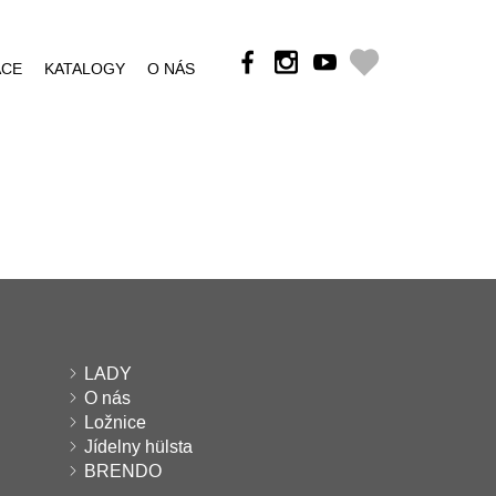
ÁCE
KATALOGY
O NÁS
LADY
O nás
Ložnice
Jídelny hülsta
BRENDO