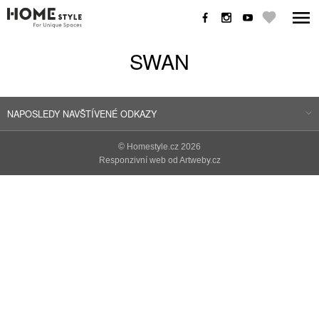
SWAN
NAPOSLEDY NAVŠTÍVENÉ ODKAZY
©
Homestyle.cz
2026
Responzivní web od Artweby.cz