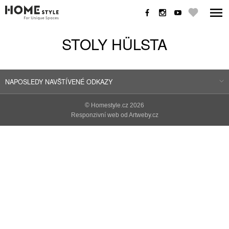
STOLY HÜLSTA
NAPOSLEDY NAVŠTÍVENÉ ODKAZY
©
Homestyle.cz
2026
Responzivní web od Artweby.cz