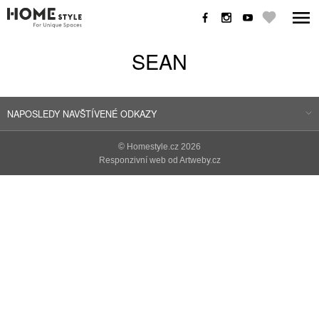
SEAN
NAPOSLEDY NAVŠTÍVENÉ ODKAZY
©
Homestyle.cz
2026
Responzivní web od Artweby.cz