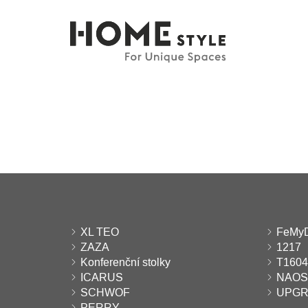
XL TEO
FeMy
ZAZA
1217
Konferenční stolky
T1604
ICARUS
NAOS
SCHWOF
UPG
PERRY