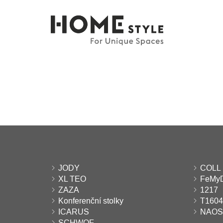
JODY
COLL
XL TEO
FeMy
ZAZA
1217
Konferenční stolky
T1604
ICARUS
NAOS
SCHWOF