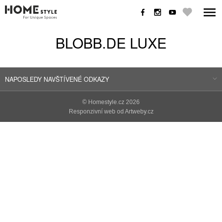
BLOBB.DE LUXE
NAPOSLEDY NAVŠTÍVENÉ ODKAZY
©
Homestyle.cz
2026
Responzivní web od Artweby.cz