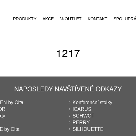
PRODUKTY
AKCE
% OUTLET
KONTAKT
SPOLUPR
1217
NAPOSLEDY NAVŠTÍVENÉ ODKAZY
N by Olta
Konferenční stolky
OR
ICARUS
kty
SCHWOF
PERRY
 by Olta
SILHOUETTE