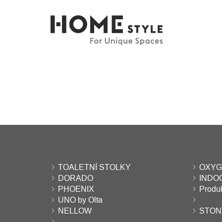
TOALETNÍ STOLKY
OXYGE
DORADO
INDO
PHOENIX
Produ
UNO by Olta
NELLOW
STONE