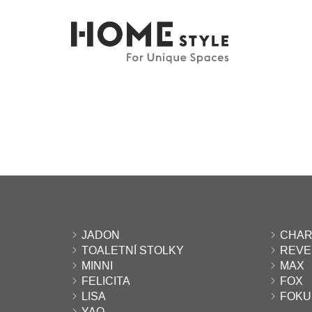
JADON
CHAR
TOALETNÍ STOLKY
REVER
MINNI
MAX
FELICITA
FOX
LISA
FOKU
YAO