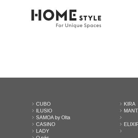
CUBO
KIRA
ILUSIO
MANT
SAMOA by Olta
CASINO
ELIXIR
LADY
O nás