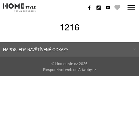
1216
NAPOSLEDY NAVŠTÍVENÉ ODKAZY
©
Homestyle.cz
2026
Responzivní web od Artweby.cz