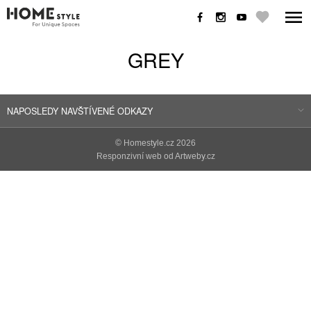
GREY
NAPOSLEDY NAVŠTÍVENÉ ODKAZY
©
Homestyle.cz
2026
Responzivní web od Artweby.cz