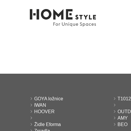
GOYA ložnice
T1012
IWAN
HOOVER
OUT
AMY
Židle Eforma
BEO
Zrcadla