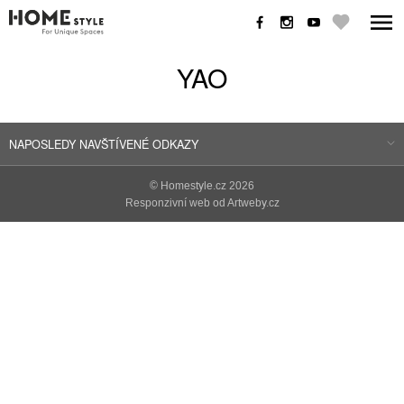
YAO
NAPOSLEDY NAVŠTÍVENÉ ODKAZY
©
Homestyle.cz
2026
Responzivní web od Artweby.cz