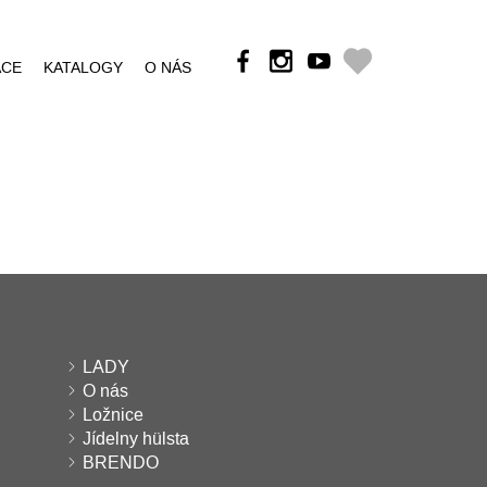
ÁCE
KATALOGY
O NÁS
LADY
O nás
Ložnice
Jídelny hülsta
BRENDO