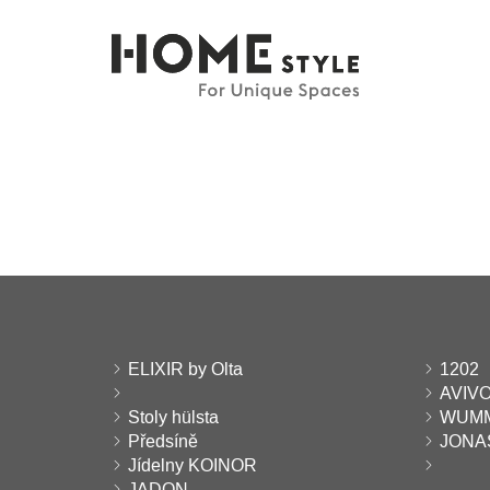
ELIXIR by Olta
1202
AVIV
Stoly hülsta
WUMM
Předsíně
JONA
Jídelny KOINOR
JADON