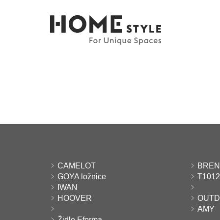
CAMELOT
BRE
GOYA ložnice
T1012
IWAN
HOOVER
OUT
AMY
Židle Eforma