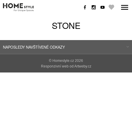
STONE
NAPOSLEDY NAVŠTÍVENÉ ODKAZY
©
Homestyle.cz
2026
Responzivní web od Artweby.cz