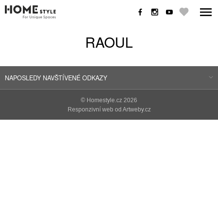
RAOUL
NAPOSLEDY NAVŠTÍVENÉ ODKAZY
©
Homestyle.cz
2026
Responzivní web od Artweby.cz