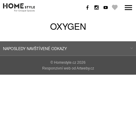
OXYGEN
NAPOSLEDY NAVŠTÍVENÉ ODKAZY
©
Homestyle.cz
2026
Responzivní web od Artweby.cz