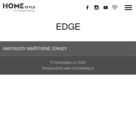
EDGE
NAPOSLEDY NAVŠTÍVENÉ ODKAZY
©
Homestyle.cz
2026
Responzivní web od Artweby.cz