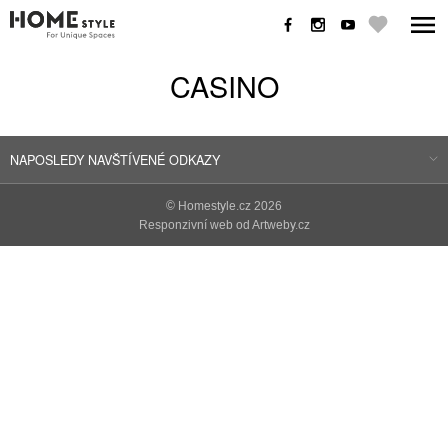
CASINO
NAPOSLEDY NAVŠTÍVENÉ ODKAZY
©
Homestyle.cz
2026
Responzivní web od Artweby.cz