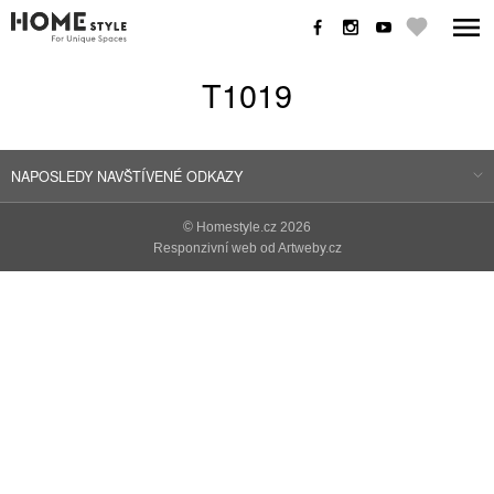
T1019
NAPOSLEDY NAVŠTÍVENÉ ODKAZY
©
Homestyle.cz
2026
Responzivní web od Artweby.cz