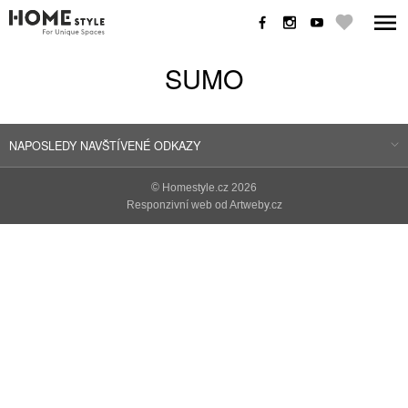
SUMO
NAPOSLEDY NAVŠTÍVENÉ ODKAZY
©
Homestyle.cz
2026
Responzivní web od Artweby.cz