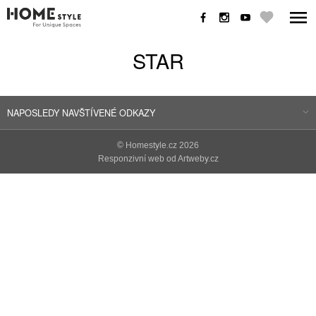
STAR
NAPOSLEDY NAVŠTÍVENÉ ODKAZY
©
Homestyle.cz
2026
Responzivní web od Artweby.cz