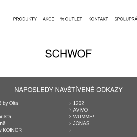
PRODUKTY
AKCE
% OUTLET
KONTAKT
SPOLUPR
SCHWOF
NAPOSLEDY NAVŠTÍVENÉ ODKAZY
 by Olta
1202
AVIVO
hülsta
WUMMS!
íně
JONAS
ny KOINOR