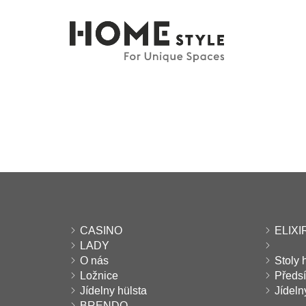
CASINO
ELIXIR
LADY
O nás
Stoly 
Ložnice
Předs
Jídelny hülsta
Jídel
BRENDO