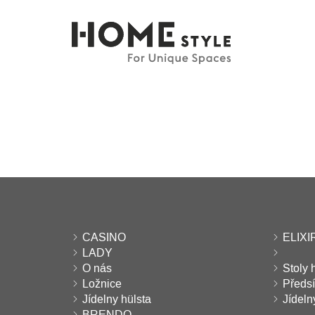
CASINO
ELIXIR
LADY
O nás
Stoly 
Ložnice
Předs
Jídelny hülsta
Jídel
BRENDO