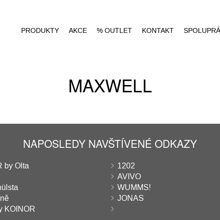
PRODUKTY
AKCE
% OUTLET
KONTAKT
SPOLUPR
MAXWELL
NAPOSLEDY NAVŠTÍVENÉ ODKAZY
 by Olta
1202
AVIVO
hülsta
WUMMS!
íně
JONAS
ny KOINOR