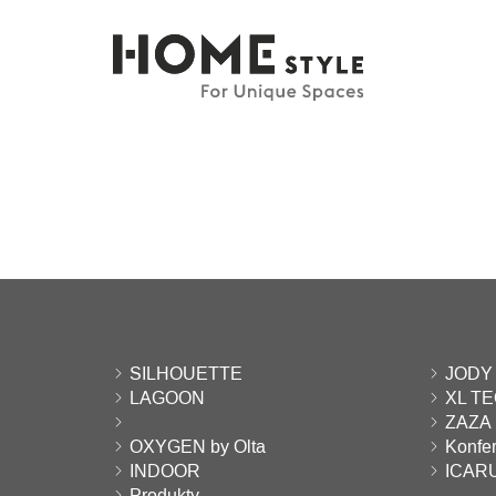
SILHOUETTE
JODY
LAGOON
XL T
ZAZA
OXYGEN by Olta
Konfer
INDOOR
ICAR
Produkty