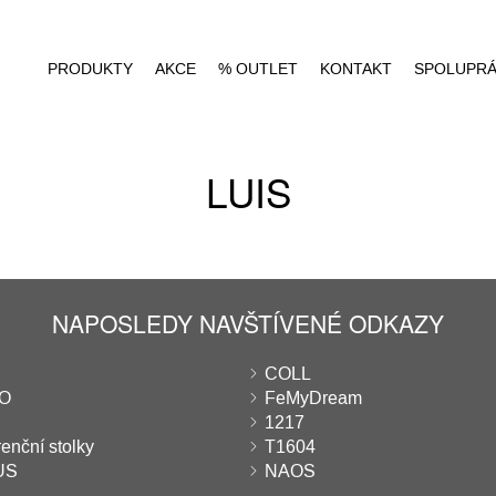
PRODUKTY
AKCE
% OUTLET
KONTAKT
SPOLUPR
LUIS
NAPOSLEDY NAVŠTÍVENÉ ODKAZY
COLL
EO
FeMyDream
1217
enční stolky
T1604
US
NAOS