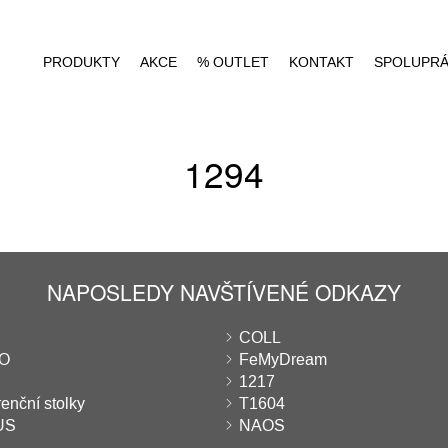
PRODUKTY
AKCE
% OUTLET
KONTAKT
SPOLUPR
1294
NAPOSLEDY NAVŠTÍVENÉ ODKAZY
COLL
EO
FeMyDream
1217
enční stolky
T1604
US
NAOS