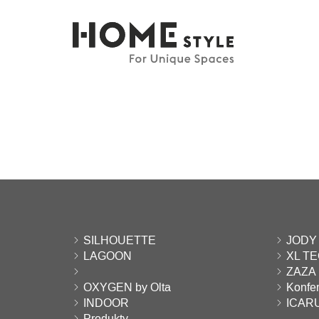
SILHOUETTE
JODY
LAGOON
XL T
ZAZA
OXYGEN by Olta
Konfer
INDOOR
ICAR
Produkty